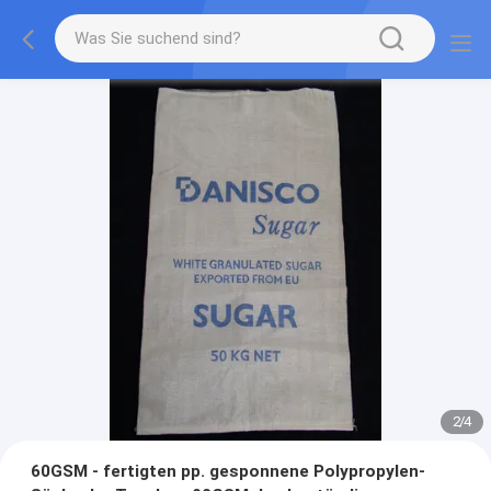
2
/
4
60GSM - fertigten pp. gesponnene Polypropylen-