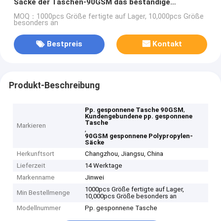
Säcke der Taschen-90GSM das beständige
Durchbohren besonders an
MOQ：1000pcs Größe fertigte auf Lager, 10,000pcs Größe
besonders an
Bestpreis
Kontakt
Produkt-Beschreibung
,
Pp. gesponnene Tasche 90GSM
Kundengebundene pp. gesponnene
Tasche
Markieren
,
90GSM gesponnene Polypropylen-
Säcke
Herkunftsort
Changzhou, Jiangsu, China
Lieferzeit
14 Werktage
Markenname
Jinwei
1000pcs Größe fertigte auf Lager,
Min Bestellmenge
10,000pcs Größe besonders an
Modellnummer
Pp. gesponnene Tasche