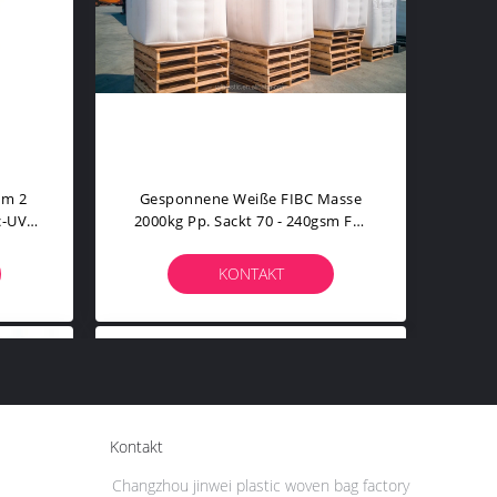
mm 2
Gesponnene Weiße FIBC Masse
c-UV-
2000kg Pp. Sackt 70 - 240gsm Für
Die Landwirtschaft Ein
KONTAKT
Kontakt
Changzhou jinwei plastic woven bag factory