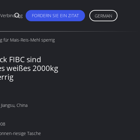
 Verbindung
FORDERN SIE EIN ZITAT
GERMAN
 für Mais-Reis-Mehl sperrig
k FIBC sind
res weißes 2000kg
rrig
Jiangsu, China
008
onnen-riesige Tasche