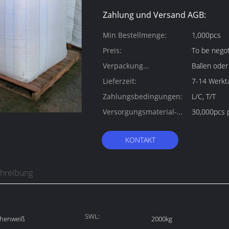
Zahlung und Versand AGB:
Min Bestellmenge:
1,000pcs
Preis:
To be negot
Verpackung
Ballen oder
Informationen:
Lieferzeit:
7-14 Werkt
Zahlungsbedingungen:
L/C, T/T
Versorgungsmaterial-
30,000pcs 
Fähigkeit:
KONTAKT
chreibung
SWL:
chenweiß
2000kg