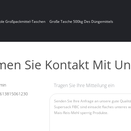
ible Großpackmittel-Taschen
Große Tasche 500kg Des Düngemittels
en Sie Kontakt Mit Un
min
Tragen Sie Ihre Mitteilung ein
613815061230