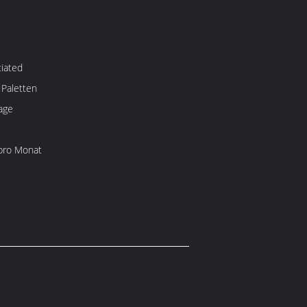
iated
 Paletten
age
pro Monat