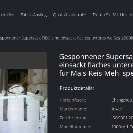
ber Uns
Fabrik-Ausflug
Qualitätskontrolle
Treten Sie Mit Uns In
sponnener Supersack FIBC sind einsackt flaches unteres weißes 2000kg
Gesponnener Supersac
einsackt flaches unte
für Mais-Reis-Mehl spe
Produktdetails:
Herkunftsort:
Changzhou, 
Markenname:
Jinwei
Zertifizierung:
ISO9001:2
Modellnummer:
1000kg 1-T