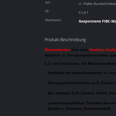
Art:
U - Platte, Rundschreibe
SF:
5:1,6:1
Markieren:
Gesponnene FIBC-Ma
Produkt-Beschreibung
Massentasche
sind alias
flexibles Großp
Speicher- u. Transportpulverisierten, g
Z.Z. sind Industrien, die Massentaschen
Hersteller der petrochemischen u. ch
Nahrungsmittelhersteller (z.B. Zucker,
Bau bezogen (z.B. Zement, Granit, San
Landwirtschaftliches Tierfutter der ve
Spulen u. Schlacke, Schlammabfall)