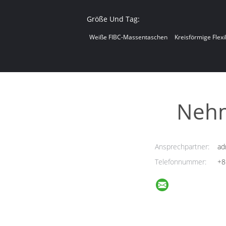
Größe Und Tag:
Weiße FIBC-Massentaschen
Kreisförmige Flex
Nehm
Ansprechpartner:
ad
Telefonnummer:
+8