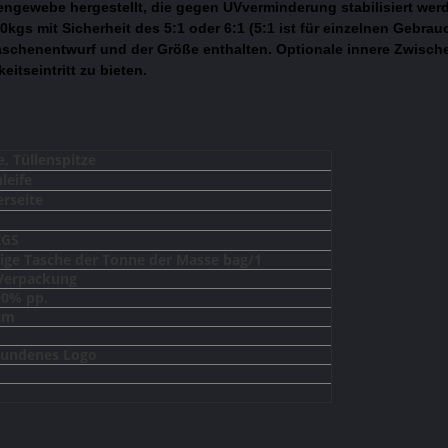
ngewebe hergestellt, die gegen UVverminderung stabilisiert we
kgs mit Sicherheit des 5:1 oder 6:1 (5:1 ist für einzelnen Gebrau
schenentwurf und der Größe enthalten. Optionale innere Zwisch
itseintritt zu bieten.
e, Tüllenspitze
leife
erseite
KGS
sige Tasche der Tonne der Masse bag/1
Verpackung
00% pp.
cm
undenes Logo