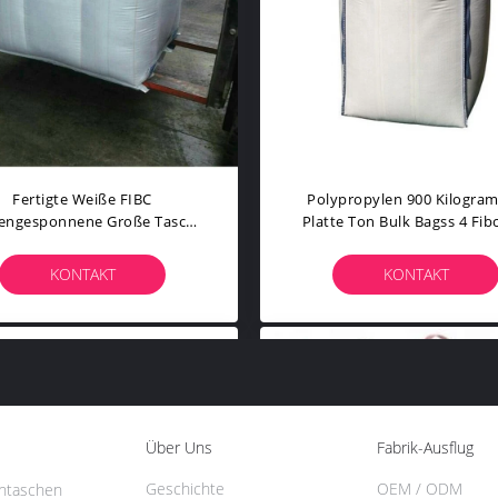
Fertigte Weiße FIBC
Polypropylen 900 Kilogra
engesponnene Große Tasche
Platte Ton Bulk Bagss 4 Fib
andwirtschafts-Der Taschen-
Beständigkeits-
2000kg Pp. Besonders An
KONTAKT
KONTAKT
Über Uns
Fabrik-Ausflug
Geschichte
OEM / ODM
ntaschen