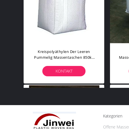
Kreispolyäthylen Der Leeren
Pummelig Massentaschen 850kg
Mass
Mit Duffle Spitze
Der L
KONTAKT
Kategorien
Offene Masse