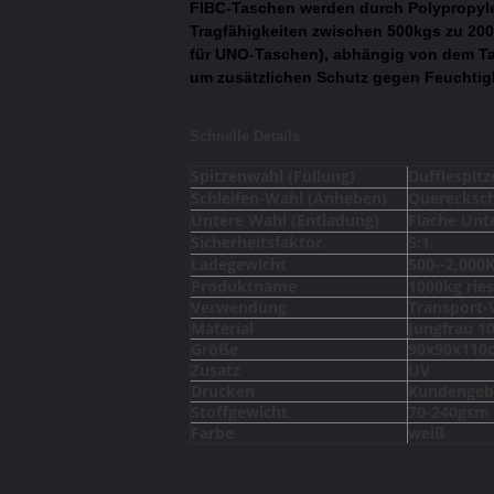
FIBC-Taschen
werden durch Polypropyle
Tragfähigkeiten zwischen 500kgs zu 2000
für UNO-Taschen), abhängig von dem Ta
um zusätzlichen Schutz gegen Feuchtigke
Schnelle Details
Spitzenwahl (Füllung)
Dufflespitz
Schleifen-Wahl (Anheben)
Querecksch
Untere Wahl (Entladung)
Flache Unt
Sicherheitsfaktor
5:1,
Ladegewicht
500--2,000
Produktname
1000kg rie
Verwendung
Transport-
Material
Jungfrau 1
Größe
90x90x110
Zusatz
UV
Drucken
Kundengeb
Stoffgewicht
70-240gsm
Farbe
weiß