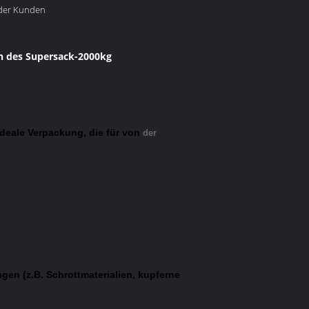
 der Kunden
 des Supersack-2000kg
 ideale Verpackung, die für von
der
gen (z.B. Schrottmaterialien, kupferne