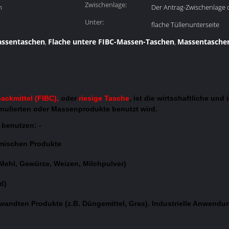
Zwischenlage:
n
Der Antrag-Zwischenlage
Unter:
flache Tüllenunterseite
ssentaschen
Flache untere FIBC-Massen-Taschen
Massentaschen
,
,
ackmittel (FIBC),
oder
riesige Tasche
, ist die wirtschaftliche und
ranulierten oder Massenprodukte benutzt wird.
 benutzen: -
emischen Produkte
 Mehl, Gewürze, Weizen, Milchpulver)
d)
rwandten Produkte (z.B. Düngemittel, Gras). Industrielle Anwendun