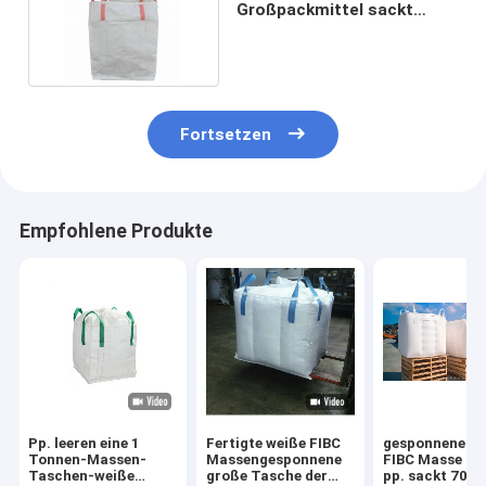
Großpackmittel sackt
weißes 5:16:1 ein
Fortsetzen
Empfohlene Produkte
Pp. leeren eine 1
Fertigte weiße FIBC
gesponnene we
Tonnen-Massen-
Massengesponnene
FIBC Masse 20
Taschen-weiße
große Tasche der
pp. sackt 70 -