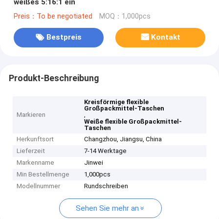
weißes 5:16:1 ein
Preis：To be negotiated
MOQ：1,000pcs
Bestpreis
Kontakt
Produkt-Beschreibung
Kreisförmige flexible
Großpackmittel-Taschen
Markieren
,
Weiße flexible Großpackmittel-
Taschen
Herkunftsort
Changzhou, Jiangsu, China
Lieferzeit
7-14 Werktage
Markenname
Jinwei
Min Bestellmenge
1,000pcs
Modellnummer
Rundschreiben
Sehen Sie mehr an