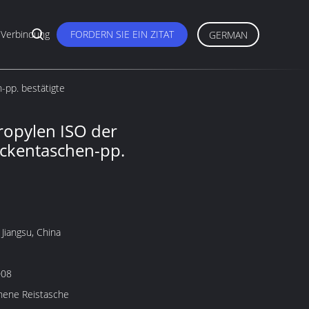
 Verbindung
FORDERN SIE EIN ZITAT
GERMAN
pp. bestätigte
opylen ISO der
ckentaschen-pp.
Jiangsu, China
008
nene Reistasche