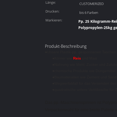
Länge:
CUSTOMERIZED
Drucken:
bis 6 Farben
Markieren:
Pp. 25 Kilogramm-Re
Polypropylen-25kg g
Produkt-Beschreibung
●
Unsere Plastik-pp. gesponnenen Taschen si
●Körner wie
Reis
und Mais
●Nahrung wie Mehl, Zucker und Zufuh
●chemische Produkte wie Düngemittel
●Baumaterialien wie Zement und Sand
●Wegwerfabfall für das Versenden des t
●quadratische untere Ventiltasche fü
Das pp.-Maschinenspinnen ist Polypro
Verpackenwahl für eine breite Palette 