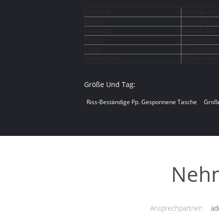
Material:
Jungfrau 10
Breite:
Customeriz
Drucken:
Herauf zu 6
Farbe:
Weiß oder 
Länge:
Customeriz
Anwendung:
Zufuhr oder 
Größe Und Tag:
Riss-Beständige Pp. Gesponnene Tasche
Groß
Nehm
Ansprechpartner:
ad