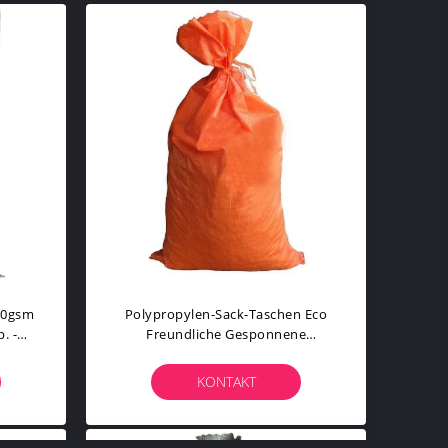
50gsm
Polypropylen-Sack-Taschen Eco
. -
Freundliche Gesponnene
s An
Besonders Angefertigt Für Sand
KONTAKT