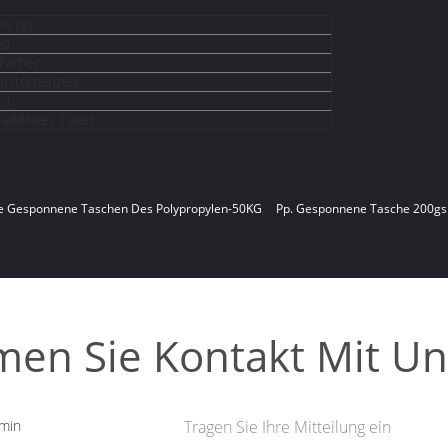
0% pp.
ed
 Farben
Customerized
ed
additives Paket
e Gesponnene Taschen Des Polypropylen-50KG
Pp. Gesponnene Tasche 200g
en Sie Kontakt Mit Un
min
Tragen Sie Ihre Mitteilung ein