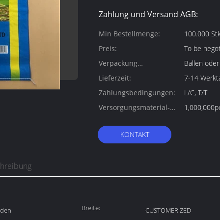
Zahlung und Versand AGB:
Min Bestellmenge:
100.000 St
Preis:
To be negot
Verpackung
Ballen oder
Informationen:
Lieferzeit:
7-14 Werkt
Zahlungsbedingungen:
L/C, T/T
Versorgungsmaterial-
1,000,000p
Fähigkeit:
KONTAKT
chreibung
Breite:
nden
CUSTOMERIZED