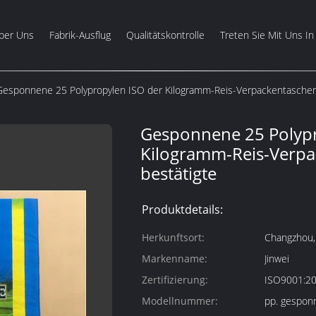
ber Uns
Fabrik-Ausflug
Qualitätskontrolle
Treten Sie Mit Uns In
Gesponnene 25 Polypropylen ISO der Kilogramm-Reis-Verpackentaschen-
Gesponnene 25 Polypr
Kilogramm-Reis-Verpa
bestätigte
Produktdetails:
Herkunftsort:
Changzhou, 
Markenname:
Jinwei
Zertifizierung:
ISO9001:2
Modellnummer:
pp. gespon