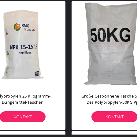
lypropylen 25 Kilogramm-
Große Gesponnene Tasche 
Düngemittel-Taschen
Des Polypropylen-50KG Pp
eschichtet Gesponnen Mit
200gsm Fertigte Besonder
Innerer Zwischenlage
KONTAKT
KONTAKT