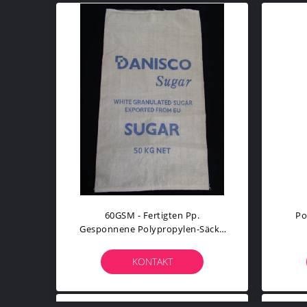
60GSM - Fertigten Pp.
Po
Gesponnene Polypropylen-Säcke
Der Taschen-90GSM Das
Unb
Beständige Durchbohren
KONTAKT
Besonders An