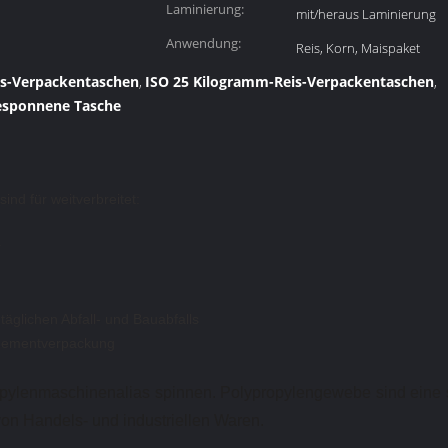
Laminierung:
mit/heraus Laminierung
Anwendung:
Reis, Korn, Maispaket
is-Verpackentaschen
ISO 25 Kilogramm-Reis-Verpackentaschen
,
,
esponnene Tasche
nd für weitverbreitet:
r
äglichen Abfall- und Bauabfalls
r Zementverpackung
pylenmaschinenalias spinnen. Polypropylengewebe sind eine sta
von Handels- und industriellen Waren.