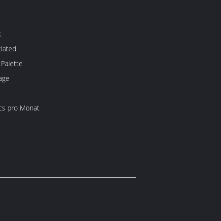
k
iated
 Palette
age
cs pro Monat